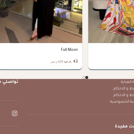
Full Moon
42
.د.ب
420 ر.س
تواصلي م
العناية
ط و الاحكام
ط و الاحكام
ة الخصوصية
ت مفيدة