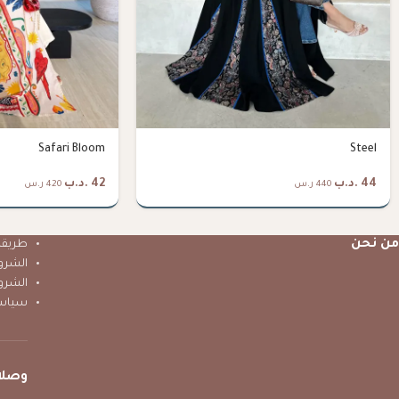
Safari Bloom
Steel
44
.د.ب
42
.د.ب
440 ر.س
420 ر.س
من نحن
طريقة 
الشرو
الشرو
سياس
وصلا