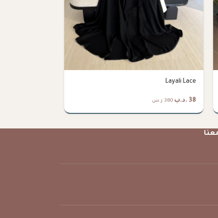
Midnight
Layali Lace
38
.د.ب
38
.د.ب
380 ر.س
380 ر.س
عنا