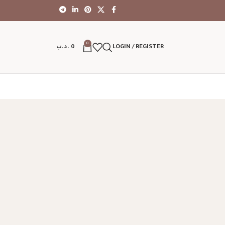
0
LOGIN / REGISTER
0
.د.ب