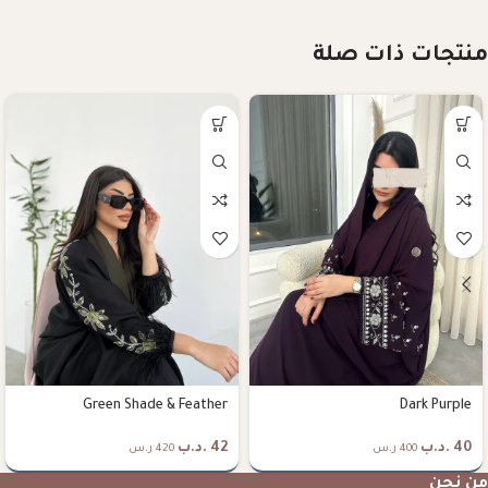
منتجات ذات صلة
Green Shade & Feather
Dark Purple
40
.د.ب
42
.د.ب
400 ر.س
420 ر.س
من نحن