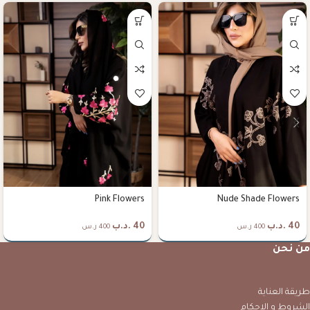
Pink Flowers
Nude Shade Flowers
40
.د.ب
40
.د.ب
400 ر.س
400 ر.س
من نحن
طريقة العناية
الشروط و الاحكام