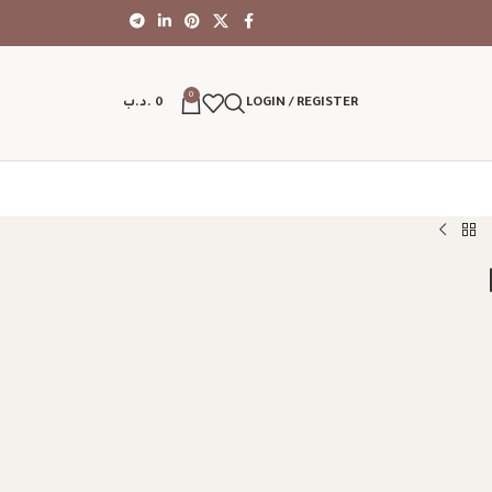
0
LOGIN / REGISTER
0
.د.ب