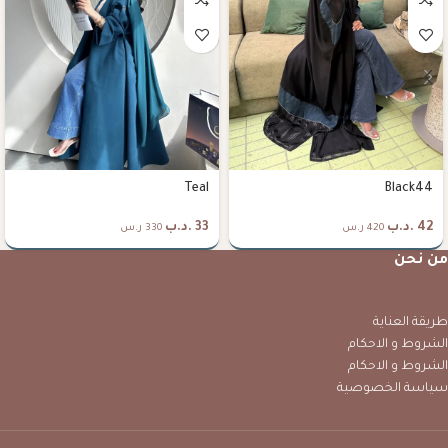
Teal
Black44
42
.د.ب
33
.د.ب
420 ر.س
330 ر.س
من نحن
طريقة العناية
الشروط و الاحكام
الشروط و الاحكام
سياسة الخصوصية