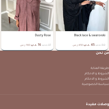
Dusty Rose
Black lace & swarovski
45
.د.ب
16
.د.ب
50
.د.ب
37
.د.ب
450 ر.س
160 ر.س
من نحن
طريقة العناية
الشروط و الاحكام
الشروط و الاحكام
سياسة الخصوصية
وصلات مفيدة