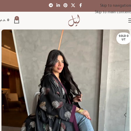
Skip to navigation
Skip to main content
0
0
.د.ب
SOLD O
UT