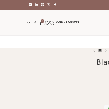
0
LOGIN / REGISTER
0
.د.ب
Bla