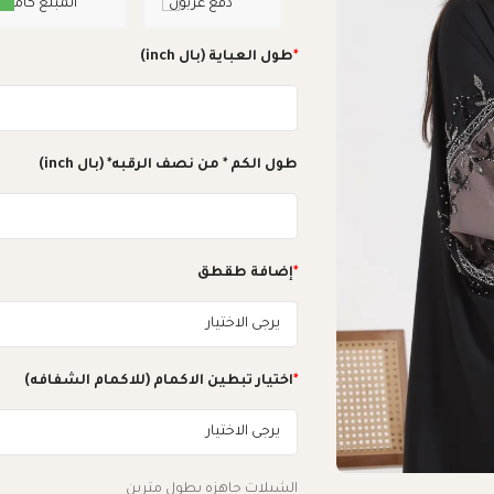
دفع عربون
المبلغ كامل
*
طول العباية (بال inch)
طول الكم * من نصف الرقبه* (بال inch)
*
إضافة طقطق
*
اختيار تبطين الاكمام (للاكمام الشفافه)
الشيلات جاهزه بطول مترين