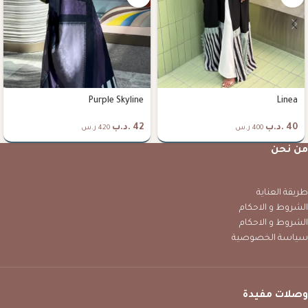
Purple Skyline
Linea
40
.د.ب
42
.د.ب
400 ر.س
420 ر.س
من نحن
طريقة العناية
الشروط و الاحكام
الشروط و الاحكام
سياسة الخصوصية
وصلات مفيدة