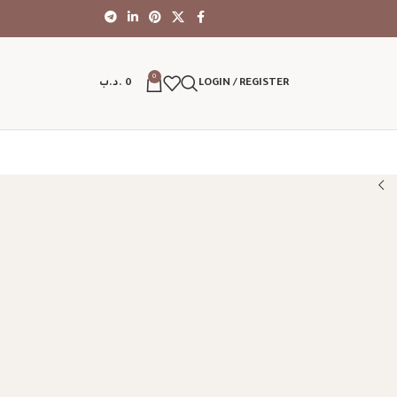
0
LOGIN / REGISTER
0
.د.ب