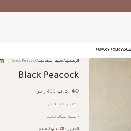
غبات
PRIVACY POLICY
الرئيسية
جميع التصاميم
Black Peacock
Black Peacock
40
.د.ب
400 ر.س
– قماش العبايه لنن
– قصة العبايه بشت
العربون :
20
.د.ب
للمنتج