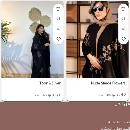
Toor & Silver
Nude Shade Flowers
40
.د.ب
37
.د.ب
400 ر.س
370 ر.س
من نحن
طريقة العناية
الشروط و الاحكام