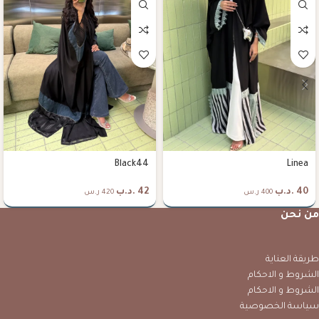
Black44
Linea
40
.د.ب
42
.د.ب
400 ر.س
420 ر.س
من نحن
طريقة العناية
الشروط و الاحكام
الشروط و الاحكام
سياسة الخصوصية