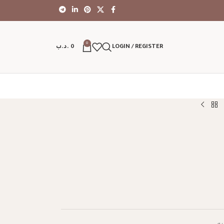
0
LOGIN / REGISTER
0
.د.ب