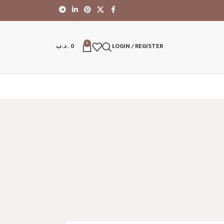
0
LOGIN / REGISTER
0
.د.ب