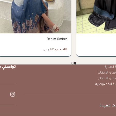
Denim Ombre
48
.د.ب
480 ر.س
تواصلي م
العناية
ط و الاحكام
ط و الاحكام
ة الخصوصية
ت مفيدة