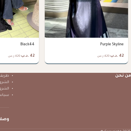
Black44
Purple Skyline
42
.د.ب
42
.د.ب
420 ر.س
420 ر.س
من نحن
طريقة 
الشرو
الشرو
سياس
وصلا