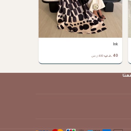
Lily
Ink
40
.د.ب
45
.د.ب
400 ر.س
450 ر.س
عنا