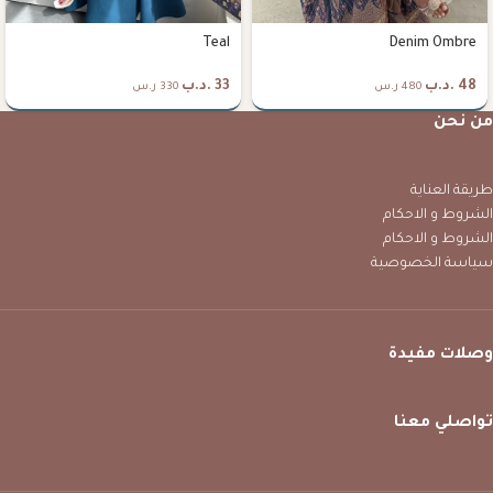
Teal
Denim Ombre
48
.د.ب
33
.د.ب
480 ر.س
330 ر.س
من نحن
طريقة العناية
الشروط و الاحكام
الشروط و الاحكام
سياسة الخصوصية
وصلات مفيدة
تواصلي معنا