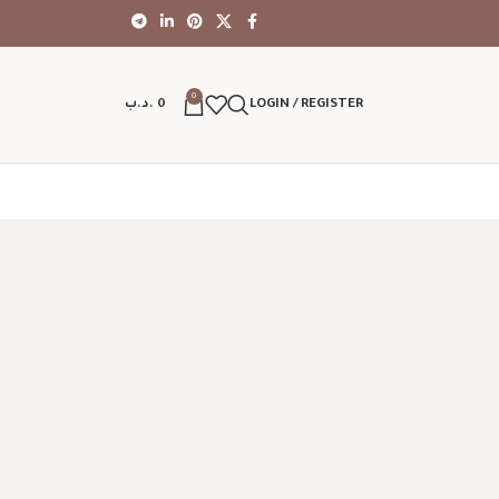
0
LOGIN / REGISTER
0
.د.ب