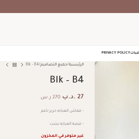
غبات
PRIVACY POLICY
الرئيسية
جميع التصاميم
Blk – B4
Blk – B4
27
.د.ب
270 ر.س
– قماش العبايه حرير ناعم
– قصة العبايه بشت
غير متوفر في المخزون