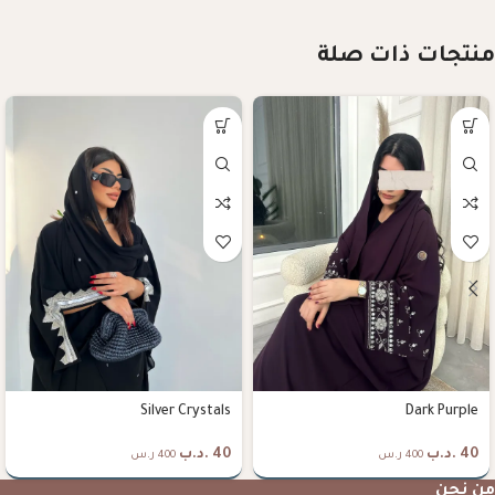
منتجات ذات صلة
Silver Crystals
Dark Purple
40
.د.ب
40
.د.ب
400 ر.س
400 ر.س
من نحن