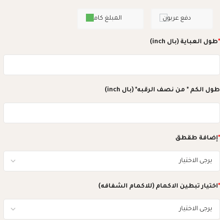
دفع عربون
المبلغ كامل
*
طول العباية (بال inch)
طول الكم * من نصف الرقبه* (بال inch)
*
إضافة طقطق
*
اختيار تبطين الاكمام (للاكمام الشفافه)