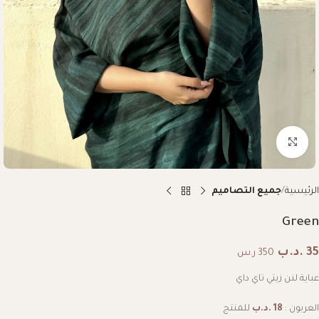
Click to enlarge
الرئيسية
جميع التصاميم
Green
35
.د.ب
350 ر.س
عباية لنن زيتي تاي داي
العربون :
18
.د.ب
للمنتج