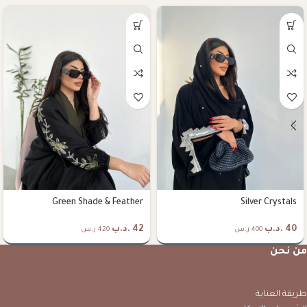
Green Shade & Feather
Silver Crystals
40
.د.ب
42
.د.ب
400 ر.س
420 ر.س
من نحن
طريقة العناية