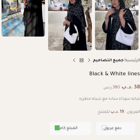
الرئيسية
جميع التصاميم
Black & White lines
38
.د.ب
380 ر.س
عبايه سوداء ساده مع شيله مطرزه
العربون :
19
.د.ب
للمنتج
دفع عربون
المبلغ كامل