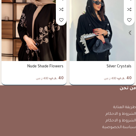
Nude Shade Flowers
Silver Crystals
40
.د.ب
40
.د.ب
400 ر.س
400 ر.س
من نحن
طريقة العناية
الشروط و الاحكام
الشروط و الاحكام
سياسة الخصوصية