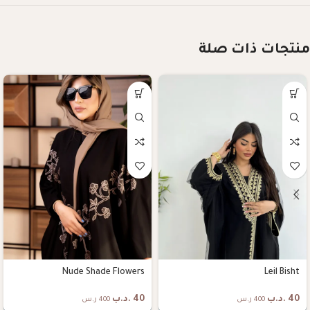
منتجات ذات صلة
Nude Shade Flowers
Leil Bisht
40
.د.ب
40
.د.ب
400 ر.س
400 ر.س