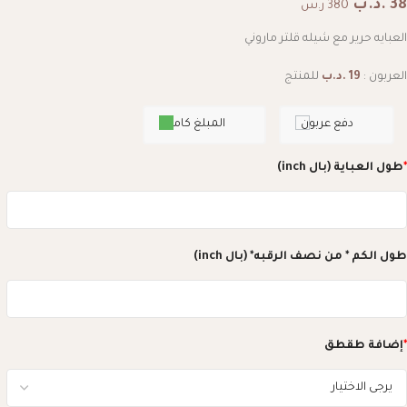
38
.د.ب
380 ر.س
العبايه حرير مع شيله قلتر ماروني
العربون :
19
.د.ب
للمنتج
دفع عربون
المبلغ كامل
*
طول العباية (بال inch)
طول الكم * من نصف الرقبه* (بال inch)
*
إضافة طقطق