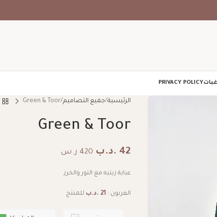
غبات
PRIVACY POLICY
الرئيسية
جميع التصاميم
Green & Toor
Green & Toor
42
.د.ب
420 ر.س
عباية زيتيه مع التور والخرز
العربون :
21
.د.ب
للمنتج