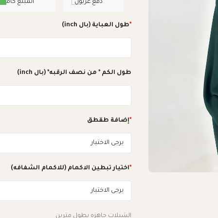
دفع عربون
المبلغ كامل
*
طول العباية (بال inch)
طول الكم * من نصف الرقبه* (بال inch)
*
إضافة طقطق
*
اختيار تبطين الاكمام (للاكمام الشفافه)
الشيلات جاهزه بطول مترين