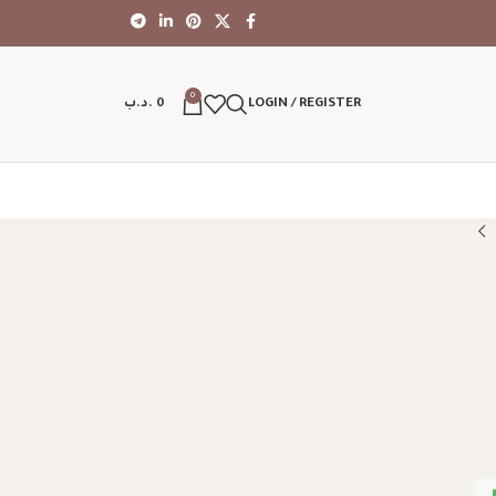
0
LOGIN / REGISTER
0
.د.ب