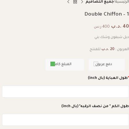
الرئيسية
جميع التصاميم
Double Chiffon – 1
40
.د.ب
400 ر.س
دبل شيفون وشك بني
العربون :
20
.د.ب
للمنتج
دفع عربون
المبلغ كامل
*
طول العباية (بال inch)
طول الكم * من نصف الرقبه* (بال inch)