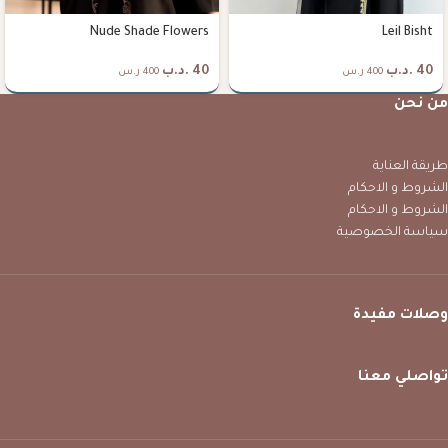
Nude Shade Flowers
Leil Bisht
40
.د.ب
40
.د.ب
400 ر.س
400 ر.س
من نحن
طريقة العناية
الشروط و الاحكام
الشروط و الاحكام
سياسة الخصوصية
وصلات مفيدة
تواصلي معنا