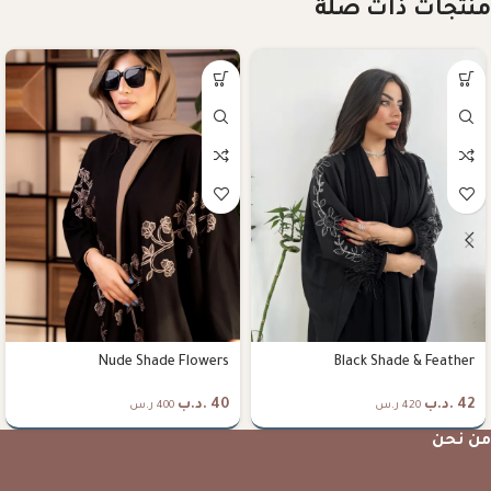
منتجات ذات صلة
Nude Shade Flowers
Black Shade & Feather
42
.د.ب
40
.د.ب
420 ر.س
400 ر.س
من نحن