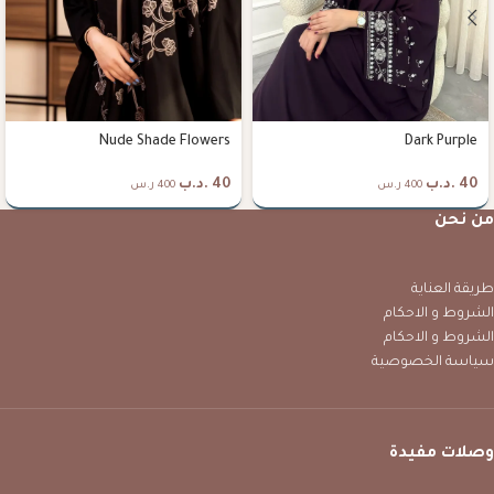
Nude Shade Flowers
Dark Purple
40
.د.ب
40
.د.ب
400 ر.س
400 ر.س
من نحن
طريقة العناية
الشروط و الاحكام
الشروط و الاحكام
سياسة الخصوصية
وصلات مفيدة