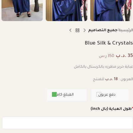
الرئيسية
جميع التصاميم
Blue Silk & Crystals
35
.د.ب
350 ر.س
عباية حرير مطرزه بالكرستال بالكامل
العربون :
18
.د.ب
للمنتج
دفع عربون
المبلغ كامل
*
طول العباية (بال inch)