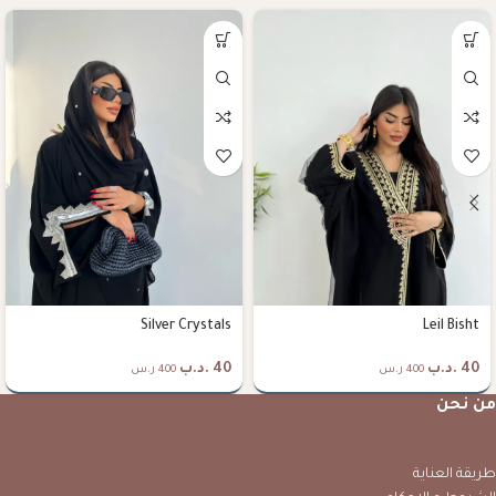
Silver Crystals
Leil Bisht
40
.د.ب
40
.د.ب
400 ر.س
400 ر.س
من نحن
طريقة العناية