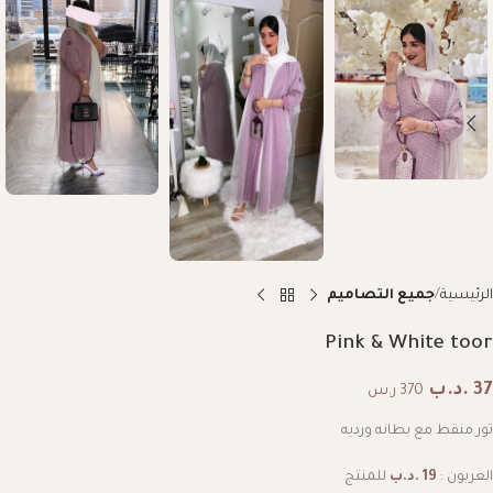
الرئيسية
جميع التصاميم
Pink & White toor
37
.د.ب
370 ر.س
تور منقط مع بطانه ورديه
العربون :
19
.د.ب
للمنتج