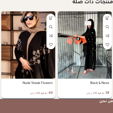
منتجات ذات صلة
Nude Shade Flowers
Black & Neon
38
.د.ب
40
.د.ب
380 ر.س
400 ر.س
من نحن