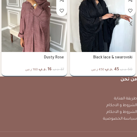
Dusty Rose
Black lace & swarovski
45
.د.ب
16
.د.ب
50
.د.ب
37
.د.ب
450 ر.س
160 ر.س
من نحن
طريقة العناية
الشروط و الاحكام
الشروط و الاحكام
سياسة الخصوصية