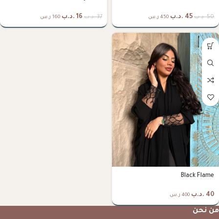
45
.د.ب
16
.د.ب
50
.د.ب
37
.د.ب
450 ر.س
160 ر.س
Black Flame
40
.د.ب
400 ر.س
من نحن